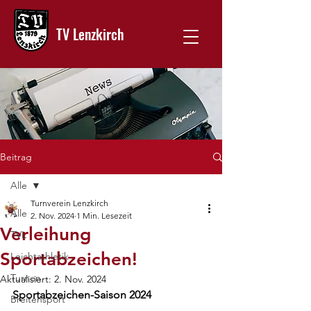
TV Lenzkirch
Beitrag
Alle
Turnverein Lenzkirch
Alle
2. Nov. 2024
1 Min. Lesezeit
Verleihung
TVL
Sportabzeichen!
Leichtathletik
Turnen
Aktualisiert:
2. Nov. 2024
Sportabzeichen-Saison 2024
Breitensport