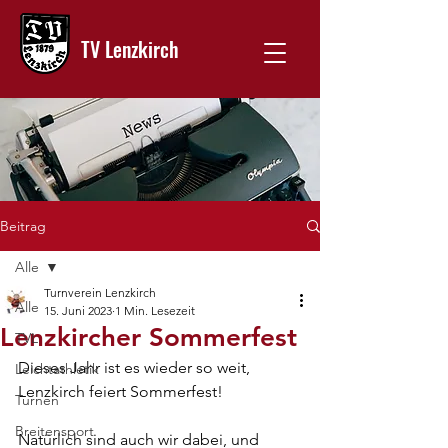
TV Lenzkirch
Beitrag
Alle
Turnverein Lenzkirch
Alle
15. Juni 2023
1 Min. Lesezeit
Lenzkircher Sommerfest
TVL
Dieses Jahr ist es wieder so weit, 
Leichtathletik
Lenzkirch feiert Sommerfest!
Turnen
Breitensport
Natürlich sind auch wir dabei, und 