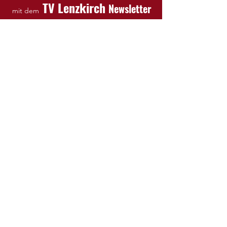
TV Lenzkirch
Newsletter
mit dem
Hier zum Newsletter anmelden
Impressum
Datenschutz
AGB
TV Lenzkirch
TV 1879 Lenzkirch e.V.
Vertretungsberechtigte Vorstände:
Katja Müller, Hanna Haas, Tim