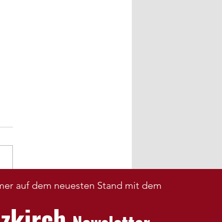
mer auf dem neuesten Stand mit dem
esturnfest Konstanz
6
nzkirch