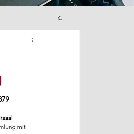
g
879 
rsaal
mlung mit 