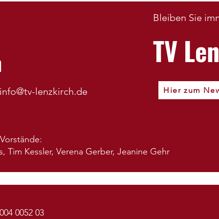
Spor
Bleiben Sie im
BZ porträtiert Hanna Haas:
„Die perfekte Vorbereitung
TV Le
fürs Leben“
h
info@tv-lenzkirch.de
Hier zum New
 Vorstände:
s, Tim Kessler, Verena Gerber, Jeanine Gehr
004 0052 03