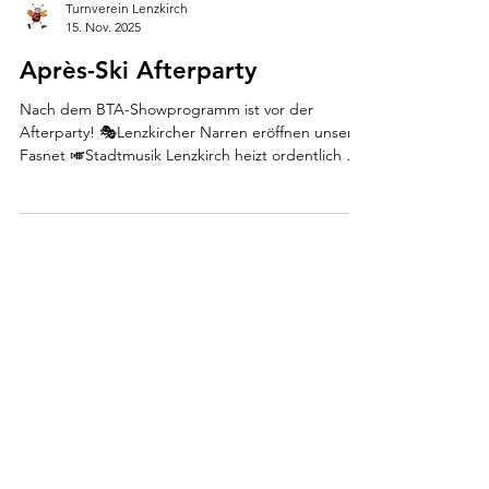
Turnverein Lenzkirch
15. Nov. 2025
Après-Ski Afterparty
Nach dem BTA-Showprogramm ist vor der
Afterparty! 🎭Lenzkircher Narren eröffnen unsere
Fasnet 🎺Stadtmusik Lenzkirch heizt ordentlich ein
🎶 und DJ A.T.-Deluxe sorgt anschließend für die
Beats! Der Turnverein Lenzkirch lädt ein zum
heißesten Winterabend des Jahres, ganz nach
dem Motto: Mailand oder Madrid - Hauptsache
Italien! 📍Festhalle Lenzkirch | 31.01.2026 🕘 ab
21:00 Uhr 🎟️ 5€ | ab 16 Jahren (mit Muttizettel)
Packt die Skibrillen ein! Wir feiern bis die Alpen
beben!