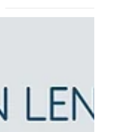
31.01.26 - Festhalle Lenzkirch Tickets auf reservix