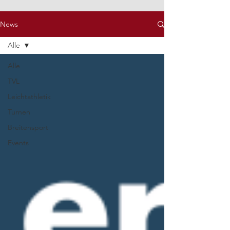
News
Alle
Alle
TVL
Leichtathletik
Turnen
Breitensport
Events